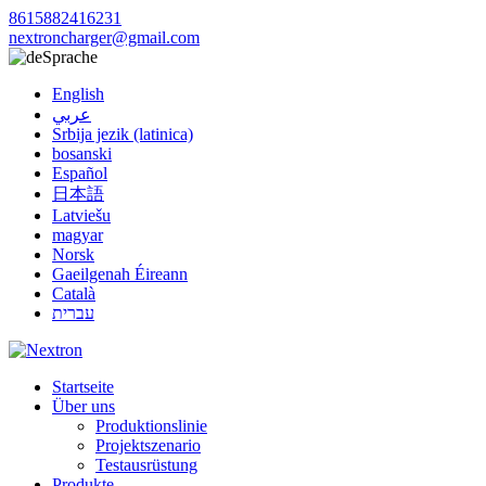
8615882416231
nextroncharger@gmail.com
Sprache
English
عربي
Srbija jezik (latinica)
bosanski
Español
日本語
Latviešu
magyar
Norsk
Gaeilgenah Éireann
Català
עברית
Startseite
Über uns
Produktionslinie
Projektszenario
Testausrüstung
Produkte