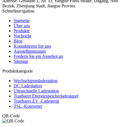
Adresse:
Gebäude 1, Nr. 33, Yangtze Fluss Straße, Dagang, Neu
Bezirk, Zhenjiang Stadt, Jiangsu Provinz
Schnellnavigation
Startseite
Über uns
Produkte
Nachricht
Blog
Kontaktieren Sie uns
Ausstellungsraum
Fordern Sie ein Angebot an
Sitemap
Produktkategorie
Wechselstromladestation
DC Ladestation
Ultraschnelle Ladestation
Tragbarer Energiespeicherladestapel
Tragbares EV -Ladegerät
TSL -Konverter
QR-Code